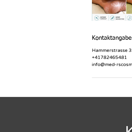
Kontaktangabe
Hammerstrasse 33
+41782465481
info@med-rscosme