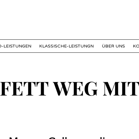
-LEISTUNGEN
KLASSISCHE-LEISTUNGN
ÜBER UNS
K
 FETT WEG MIT
 FETT WEG MIT