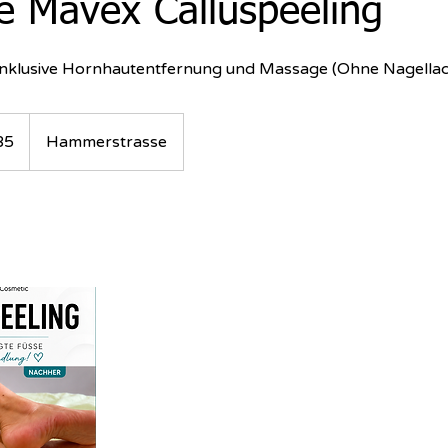
e Mavex Calluspeeling
inklusive Hornhautentfernung und Massage (Ohne Nagellac
85
Hammerstrasse