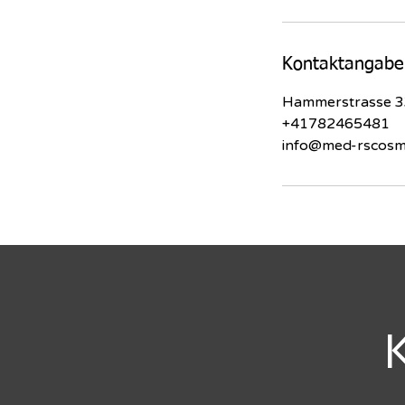
Kontaktangabe
Hammerstrasse 33
+41782465481
info@med-rscosme