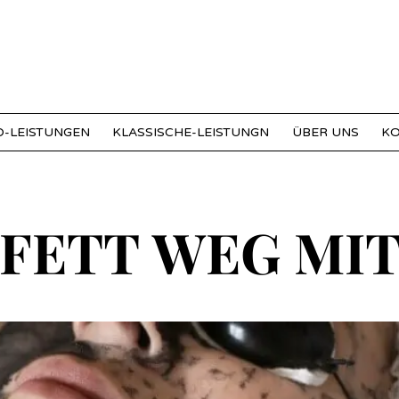
-LEISTUNGEN
KLASSISCHE-LEISTUNGN
ÜBER UNS
K
 FETT WEG MIT
 FETT WEG MIT