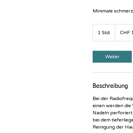
Minimale schmerze
149
Schweizer
1 Std.
1
CHF 
Franken
S
t
d
Weiter
Beschreibung
Bei der Radiofreq
einen werden die 
Nadeln perforiert
bei dem tieferlie