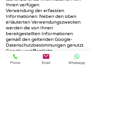
Ihnen verfügen.
Verwendung der erfassten
Informationen: Neben den oben
erläuterten Verwendungszwecken
werden die von Ihnen
bereitgestellten Informationen
gemäß den geltenden Google-
Datenschutzbestimmungen genutzt.
Google veröffentlicht
möglicherweise zusammengefasste
Statistiken über die +1-Aktivitäten
Phone
Email
Whatsapp
der Nutzer bzw. gibt diese an Nutzer
und Partner weiter, wie etwa
Publisher, Inserenten oder
verbundene Websites.
Auskunft, Löschung, Sperrung
Sie haben jederzeit das Recht auf
unentgeltliche Auskunft über Ihre
gespeicherten personenbezogenen
Daten, deren Herkunft und
Empfänger und den Zweck der
Datenverarbeitung sowie ein Recht