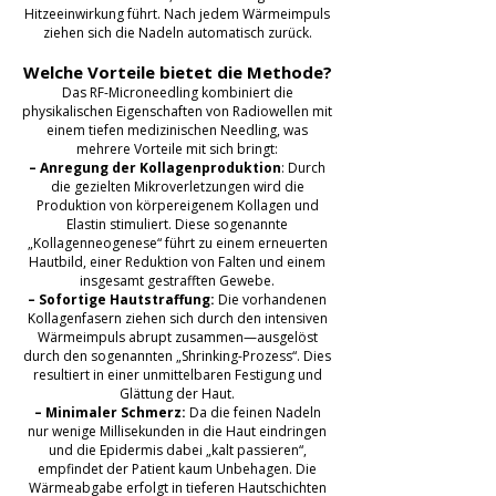
Hitzeeinwirkung führt. Nach jedem Wärmeimpuls
ziehen sich die Nadeln automatisch zurück.
Welche Vorteile bietet die Methode?
Das RF-Microneedling kombiniert die
physikalischen Eigenschaften von Radiowellen mit
einem tiefen medizinischen Needling, was
mehrere Vorteile mit sich bringt:
– Anregung der Kollagenproduktion
: Durch
die gezielten Mikroverletzungen wird die
Produktion von körpereigenem Kollagen und
Elastin stimuliert. Diese sogenannte
„Kollagenneogenese“ führt zu einem erneuerten
Hautbild, einer Reduktion von Falten und einem
insgesamt gestrafften Gewebe.
– Sofortige Hautstraffung:
Die vorhandenen
Kollagenfasern ziehen sich durch den intensiven
Wärmeimpuls abrupt zusammen—ausgelöst
durch den sogenannten „Shrinking-Prozess“. Dies
resultiert in einer unmittelbaren Festigung und
Glättung der Haut.
– Minimaler Schmerz:
Da die feinen Nadeln
nur wenige Millisekunden in die Haut eindringen
und die Epidermis dabei „kalt passieren“,
empfindet der Patient kaum Unbehagen. Die
Wärmeabgabe erfolgt in tieferen Hautschichten