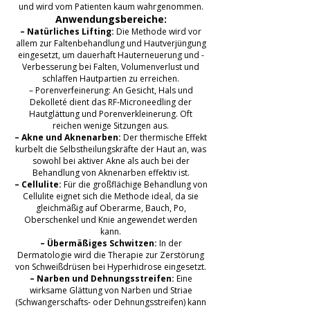
und wird vom Patienten kaum wahrgenommen.
Anwendungsbereiche:
– Natürliches Lifting:
Die Methode wird vor
allem zur Faltenbehandlung und Hautverjüngung
eingesetzt, um dauerhaft Hauterneuerung und -
Verbesserung bei Falten, Volumenverlust und
schlaffen Hautpartien zu erreichen.
– Porenverfeinerung: An Gesicht, Hals und
Dekolleté dient das RF-Microneedling der
Hautglättung und Porenverkleinerung. Oft
reichen wenige Sitzungen aus.
– Akne und Aknenarben:
Der thermische Effekt
kurbelt die Selbstheilungskräfte der Haut an, was
sowohl bei aktiver Akne als auch bei der
Behandlung von Aknenarben effektiv ist.
– Cellulite:
Für die großflächige Behandlung von
Cellulite eignet sich die Methode ideal, da sie
gleichmäßig auf Oberarme, Bauch, Po,
Oberschenkel und Knie angewendet werden
kann.
– Übermäßiges Schwitzen:
In der
Dermatologie wird die Therapie zur Zerstörung
von Schweißdrüsen bei Hyperhidrose eingesetzt.
– Narben und Dehnungsstreifen:
Eine
wirksame Glättung von Narben und Striae
(Schwangerschafts- oder Dehnungsstreifen) kann