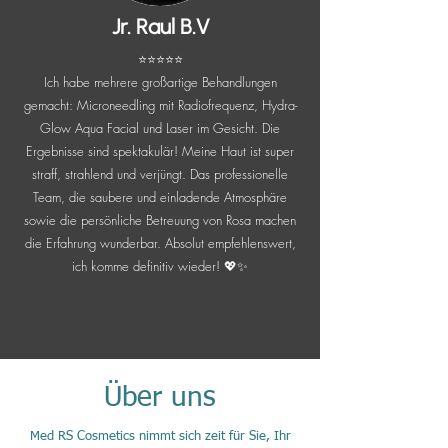
Jr. Raul B.V
⭐️⭐️⭐️⭐️⭐️
Ich habe mehrere großartige Behandlungen
gemacht: Microneedling mit Radiofrequenz, Hydra-
Glow Aqua Facial und Laser im Gesicht. Die
Ergebnisse sind spektakulär! Meine Haut ist super
straff, strahlend und verjüngt. Das professionelle
Team, die saubere und einladende Atmosphäre
sowie die persönliche Betreuung von Rosa machen
die Erfahrung wunderbar. Absolut empfehlenswert,
ich komme definitiv wieder! 💖✨
Über uns
Med RS Cosmetics nimmt sich zeit für Sie, Ihr