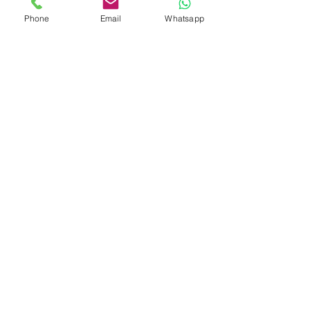
Öffnungszeiten
Phone
Email
Whatsapp
Mo - Fr
Samstag
Sonntag
9:30 – 18:00
10:00 – 16:00
Geschlossen