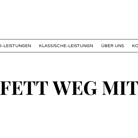
-LEISTUNGEN
KLASSISCHE-LEISTUNGN
ÜBER UNS
K
 FETT WEG MIT
 FETT WEG MIT