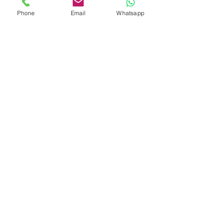
Öffnungszeiten
Phone
Email
Whatsapp
Mo - Fr
Samstag
Sonntag
9:30 – 18:00
10:00 – 16:00
Geschlossen