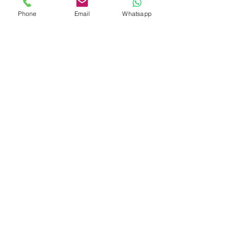
Öffnungszeiten
Phone
Email
Whatsapp
Mo - Fr
Samstag
Sonntag
9:30 – 18:00
10:00 – 16:00
Geschlossen