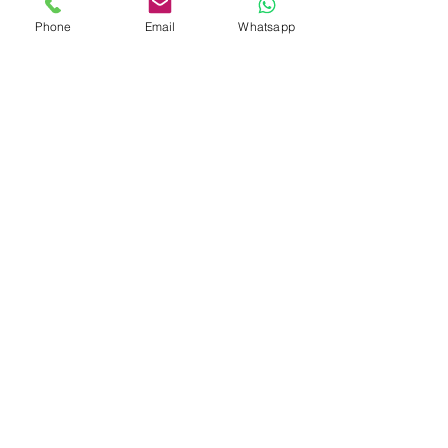
Öffnungszeiten
Phone
Email
Whatsapp
Mo - Fr
Samstag
Sonntag
9:30 – 18:00
10:00 – 16:00
Geschlossen