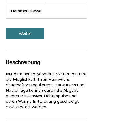
0
M
Hammerstrasse
i
n
.
Weiter
Beschreibung
Mit dem neuen Kosmetik System besteht
die Möglichkeit, Ihren Haarwuchs
dauerhaft zu regulieren. Haarwurzeln und
Haaranlage können durch die Abgabe
mehrerer intensiver Lichtimpulse und
deren Wärme Entwicklung geschädigt
bzw. zerstört werden.