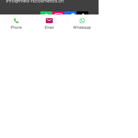
info@med-rscosmetics.ch
Phone
Email
Whatsapp
Öffnungszeiten
Mo - Fr
Samstag
Sonntag
9:30 – 18:00
10:00 – 16:00
Geschlossen