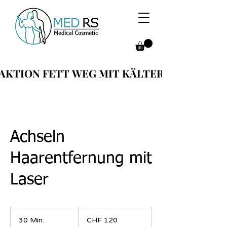
AKTION FETT WEG MIT KÄLTER
AKTION FETT WEG MIT KÄLTER
Achseln
Haarentfernung mit
Laser
120
Schweizer
30 Min.
3
CHF 120
Franken