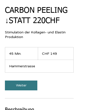
CARBON PEELING
↓STATT 220CHF
Stimulation der Kollagen- und Elastin
Produktion
149
Schweizer
45 Min.
4
CHF 149
Franken
5
M
Hammerstrasse
i
n
.
Weiter
Beschreibung