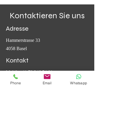
Kontaktieren Sie uns
Adresse
Hammerstrasse 33
4058 Basel
Kontakt
Mobil:
+41 78 246 54 81
info@med-rscosmetics.ch
Phone
Email
Whatsapp
Öffnungszeiten
Mo - Fr
Samstag